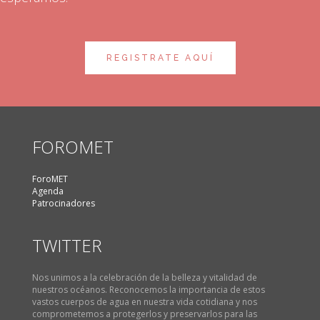
REGISTRATE AQUÍ
FOROMET
ForoMET
Agenda
Patrocinadores
TWITTER
Nos unimos a la celebración de la belleza y vitalidad de
nuestros océanos. Reconocemos la importancia de estos
vastos cuerpos de agua en nuestra vida cotidiana y nos
comprometemos a protegerlos y preservarlos para las